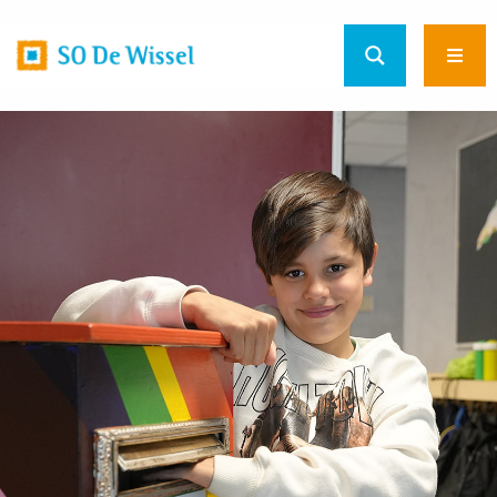
Home
Ope
url
men