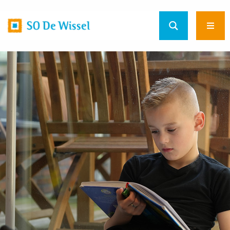
Home
Ope
url
men