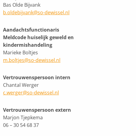
Bas Olde Bijvank
b.oldebijvank@so-dewissel.nl
Aandachtsfunctionaris
Meldcode huiselijk geweld en
kindermishandeling
Marieke Boltjes
m.boltjes@so-dewissel.nl
Vertrouwenspersoon intern
Chantal Werger
c.werger@so-dewissel.nl
Vertrouwenspersoon extern
Marjon Tjepkema
06 – 30 54 68 37