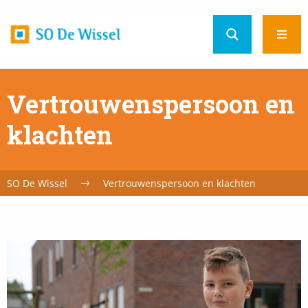
Home
Ope
url
men
Vertrouwenspersoon en
klachten
SO De Wissel
Vertrouwenspersoon en klachten