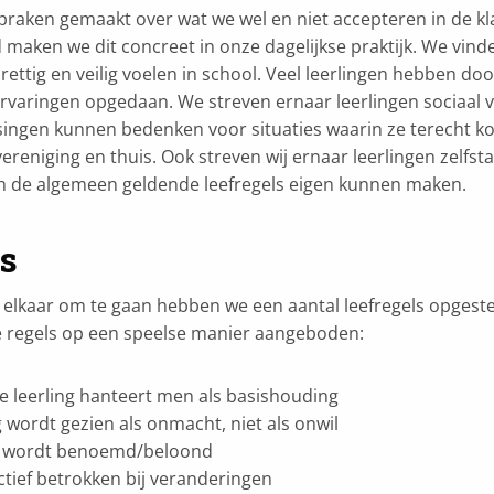
spraken gemaakt over wat we wel en niet accepteren in de kl
d maken we dit concreet in onze dagelijkse praktijk. We vind
prettig en veilig voelen in school. Veel leerlingen hebben doo
ervaringen opgedaan. We streven ernaar leerlingen sociaal 
ssingen kunnen bedenken voor situaties waarin ze terecht k
tvereniging en thuis. Ook streven wij ernaar leerlingen zelfs
zich de algemeen geldende leefregels eigen kunnen maken.
s
elkaar om te gaan hebben we een aantal leefregels opgeste
 regels op een speelse manier aangeboden:
e leerling hanteert men als basishouding
wordt gezien als onmacht, niet als onwil
 wordt benoemd/beloond
ctief betrokken bij veranderingen