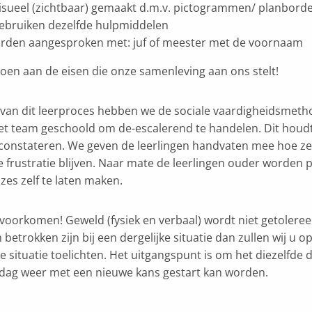
isueel (zichtbaar) gemaakt d.m.v. pictogrammen/ planbord
 gebruiken dezelfde hulpmiddelen
rden aangesproken met: juf of meester met de voornaam
oen aan de eisen die onze samenleving aan ons stelt!
van dit leerproces hebben we de sociale vaardigheidsmethod
t team geschoold om de-escalerend te handelen. Dit houdt 
constateren. We geven de leerlingen handvaten mee hoe ze
de frustratie blijven. Naar mate de leerlingen ouder worden
zes zelf te laten maken.
e voorkomen! Geweld (fysiek en verbaal) wordt niet getolere
betrokken zijn bij een dergelijke situatie dan zullen wij u o
e situatie toelichten. Het uitgangspunt is om het diezelfde 
dag weer met een nieuwe kans gestart kan worden.