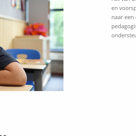
en voorsp
naar een 
pedagogis
onderste