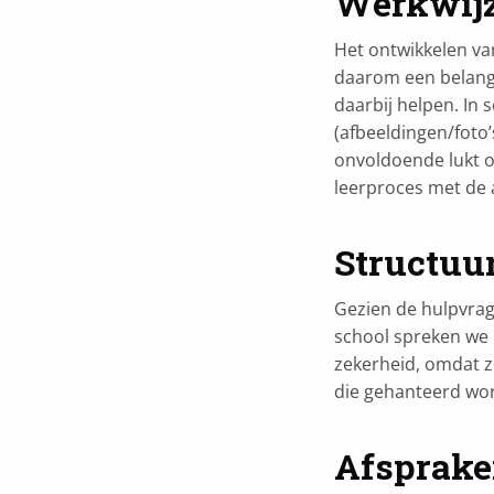
Werkwij
Het ontwikkelen va
daarom een belangr
daarbij helpen. In
(afbeeldingen/foto’
onvoldoende lukt o
leerproces met de 
Structuu
Gezien de hulpvrag
school spreken we 
zekerheid, omdat ze
die gehanteerd wor
Afsprak