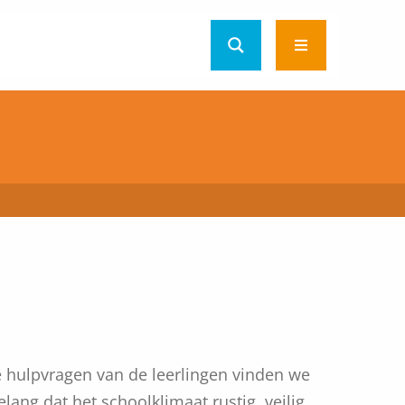
Open
menu
 hulpvragen van de leerlingen vinden we
elang dat het schoolklimaat rustig, veilig