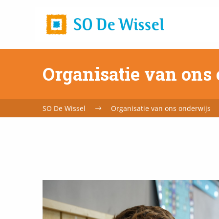
Home
url
Organisatie van ons
SO De Wissel
Organisatie van ons onderwijs