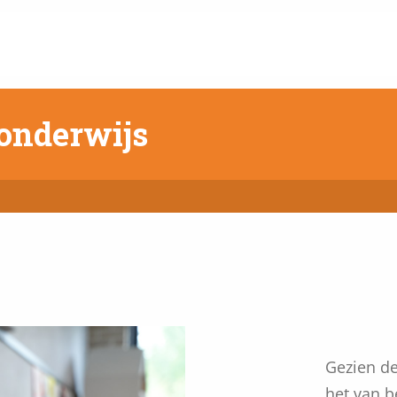
 onderwijs
Gezien de
het van b